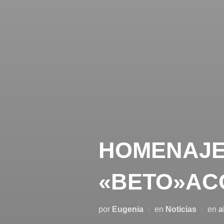
HOMENAJE
«BETO»AC
P
por
Eugenia
en
Noticias
en
a
e