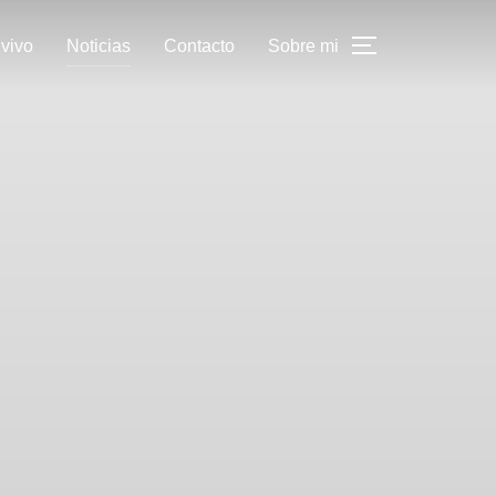
vivo
Noticias
Contacto
Sobre mi
ALTERNAR L