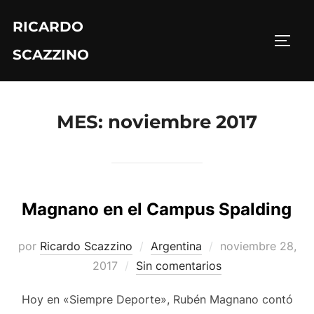
Saltar
RICARDO
al
ALTE
contenido
SCAZZINO
MES:
noviembre 2017
Magnano en el Campus Spalding
Publicado
por
Ricardo Scazzino
Argentina
noviembre 28,
el
2017
Sin comentarios
Hoy en «Siempre Deporte», Rubén Magnano contó