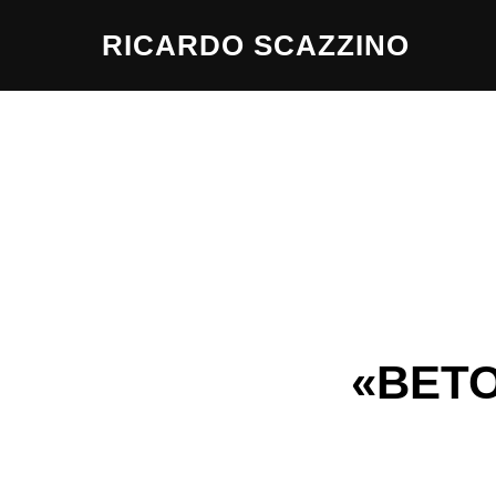
Saltar
RICARDO SCAZZINO
al
contenido
«BET