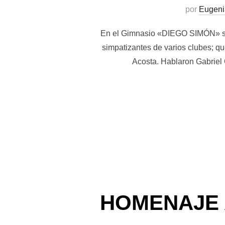
por
Eugeni
En el Gimnasio «DIEGO SIMÓN» se c
simpatizantes de varios clubes; q
Acosta. Hablaron Gabriel
HOMENAJE 