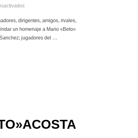
esactivados
ores, dirigentes, amigos, rivales,
brindar un homenaje a Mario «Beto»
 Sanchez; jugadores del …
PRIMER HOMENAJE»
ETO»ACOSTA