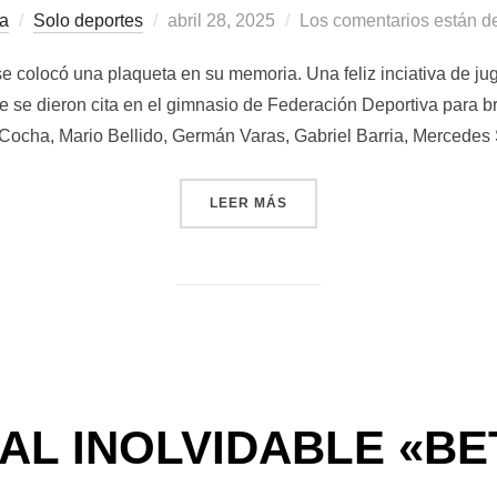
Publicado
a
Solo deportes
abril 28, 2025
Los comentarios están d
el
olocó una plaqueta en su memoria. Una feliz inciativa de jugad
ue se dieron cita en el gimnasio de Federación Deportiva para 
 Cocha, Mario Bellido, Germán Varas, Gabriel Barria, Mercedes
««BETO»ACOSTA TUVO SU 
LEER MÁS
AL INOLVIDABLE «B