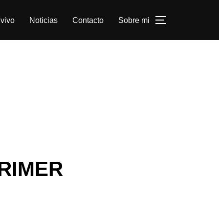
vivo
Noticias
Contacto
Sobre mi
ALTERNAR L
RIMER