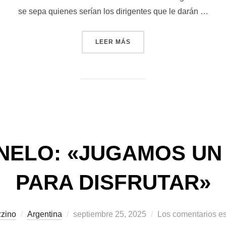
se sepa quienes serían los dirigentes que le darán …
«CIENTO SIETE DIAS DE SI
LEER MÁS
NELO: «JUGAMOS UN
PARA DISFRUTAR»
Publicado
zino
Argentina
septiembre 25, 2025
Los comentarios e