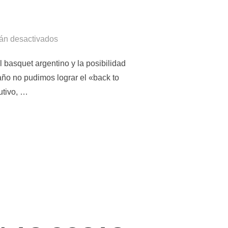
tán desactivados
basquet argentino y la posibilidad
año no pudimos lograr el «back to
utivo, …
SIEMPRE ES UNA GRAN RESPONSABILIDAD»NICOLAS CASALÁNGUI