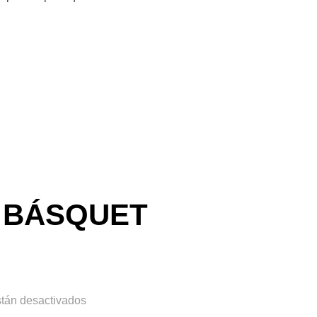
LENCIO EN EL BASQUET LOCAL»
 BÁSQUET
stán desactivados