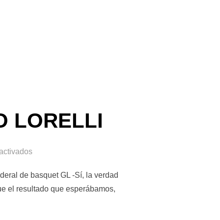
LE A CABA, A BUENOS AIRES Y QUE CONVOQUEN A UN COMODOR
O LORELLI
activados
deral de basquet GL -Sí, la verdad
ue el resultado que esperábamos,