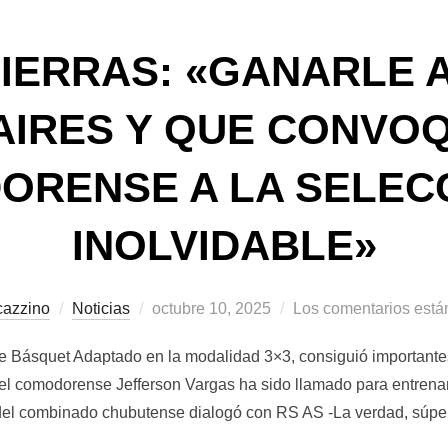
SIERRAS: «GANARLE A
AIRES Y QUE CONVOQ
RENSE A LA SELEC
INOLVIDABLE»
Publicado
cazzino
Noticias
octubre 10, 2025
Los comentarios está
el
de Básquet Adaptado en la modalidad 3×3, consiguió importante
, el comodorense Jefferson Vargas ha sido llamado para entrenar
t del combinado chubutense dialogó con RS AS -La verdad, súpe