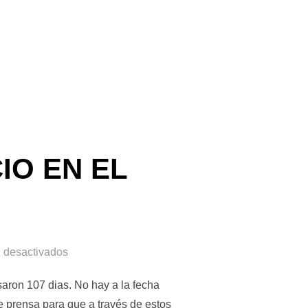
 GINO LORELLI»
IO EN EL
 desactivados
saron 107 dias. No hay a la fecha
 prensa para que a través de estos