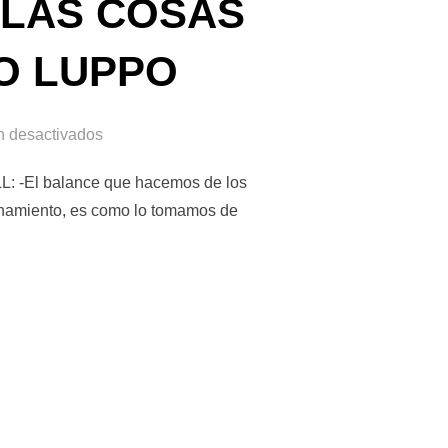
 LAS COSAS
RO LUPPO
n desactivados
L: -El balance que hacemos de los
enamiento, es como lo tomamos de
IEN Y LAS COSAS EMPIEZAN A SALIR» LISANDRO LUPPO»