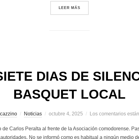
««FUE UNA BUENA SALIDA»
LEER MÁS
SIETE DIAS DE SILENC
BASQUET LOCAL
Publicado
cazzino
Noticias
octubre 4, 2025
Los comentarios están
el
to de Carlos Peralta al frente de la Asociación comodorense. Pa
 autoridades. No se informó como es habitual a ningún medio de