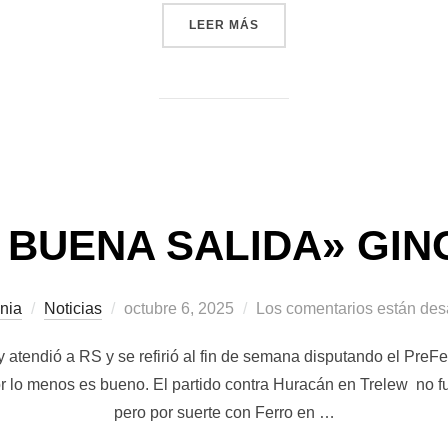
«ALEXIS SIERRAS: «GANAR
LEER MÁS
 BUENA SALIDA» GIN
Publicado
nia
Noticias
octubre 6, 2025
Los comentarios están des
el
y atendió a RS y se refirió al fin de semana disputando el PreFe
or lo menos es bueno. El partido contra Huracán en Trelew no f
pero por suerte con Ferro en …