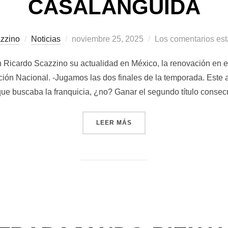
CASALÁNGUIDA
Publicado
zzino
Noticias
noviembre 25, 2025
Los comentarios es
el
Ricardo Scazzino su actualidad en México, la renovación en el 
cción Nacional. -Jugamos las dos finales de la temporada. Este 
ue buscaba la franquicia, ¿no? Ganar el segundo título consec
««DIRIGIR A ARGENTINA 
LEER MÁS