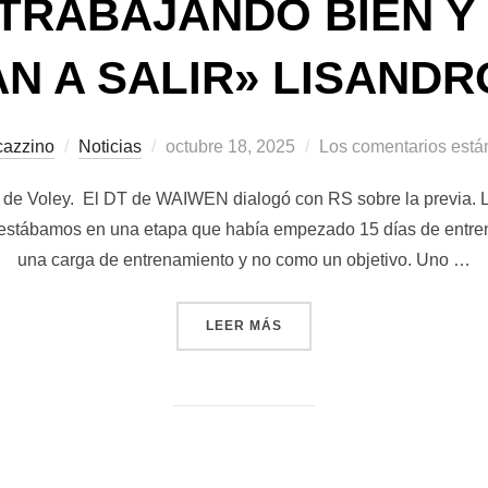
TRABAJANDO BIEN Y
N A SALIR» LISAND
Publicado
cazzino
Noticias
octubre 18, 2025
Los comentarios está
el
 de Voley. El DT de WAIWEN dialogó con RS sobre la previa. L
s estábamos en una etapa que había empezado 15 días de entr
una carga de entrenamiento y no como un objetivo. Uno …
««ESTAMOS TRABAJANDO B
LEER MÁS