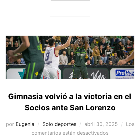
Gimnasia volvió a la victoria en el
Socios ante San Lorenzo
Publicado
por
Eugenia
Solo deportes
abril 30, 2025
Los
el
comentarios están desactivados