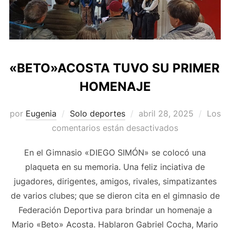
«BETO»ACOSTA TUVO SU PRIMER
HOMENAJE
Publicado
por
Eugenia
Solo deportes
abril 28, 2025
Los
el
comentarios están desactivados
En el Gimnasio «DIEGO SIMÓN» se colocó una
plaqueta en su memoria. Una feliz inciativa de
jugadores, dirigentes, amigos, rivales, simpatizantes
de varios clubes; que se dieron cita en el gimnasio de
Federación Deportiva para brindar un homenaje a
Mario «Beto» Acosta. Hablaron Gabriel Cocha, Mario