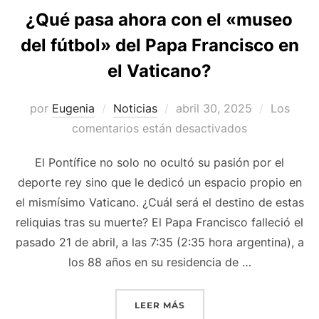
¿Qué pasa ahora con el «museo
del fútbol» del Papa Francisco en
el Vaticano?
Publicado
por
Eugenia
Noticias
abril 30, 2025
Los
el
comentarios están desactivados
El Pontífice no solo no ocultó su pasión por el
deporte rey sino que le dedicó un espacio propio en
el mismísimo Vaticano. ¿Cuál será el destino de estas
reliquias tras su muerte? El Papa Francisco falleció el
pasado 21 de abril, a las 7:35 (2:35 hora argentina), a
los 88 años en su residencia de …
«¿QUÉ PASA AHORA CON E
LEER MÁS