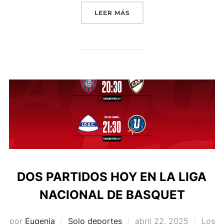
«¿QUÉ ES LA «MALDICIÓN
LEER MÁS
DOS PARTIDOS HOY EN LA LIGA
NACIONAL DE BASQUET
Publicado
por
Eugenia
Solo deportes
abril 22, 2025
Los