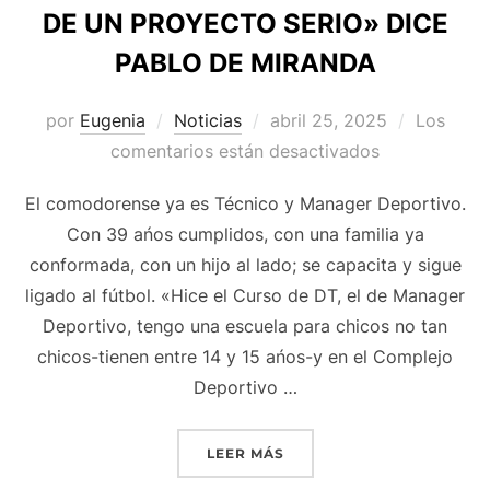
DE UN PROYECTO SERIO» DICE
PABLO DE MIRANDA
Publicado
por
Eugenia
Noticias
abril 25, 2025
Los
el
comentarios están desactivados
El comodorense ya es Técnico y Manager Deportivo.
Con 39 ańos cumplidos, con una familia ya
conformada, con un hijo al lado; se capacita y sigue
ligado al fútbol. «Hice el Curso de DT, el de Manager
Deportivo, tengo una escuela para chicos no tan
chicos-tienen entre 14 y 15 ańos-y en el Complejo
Deportivo …
««ME GUSTARÍA DIRIGIR 
LEER MÁS