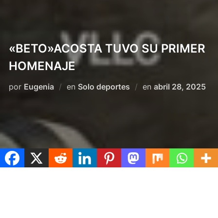
«BETO»ACOSTA TUVO SU PRIMER
HOMENAJE
Publicado
por
Eugenia
en
Solo deportes
en
abril 28, 2025
el
Spread the love