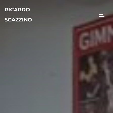
Saltar
RICARDO
al
ALTE
contenido
SCAZZINO