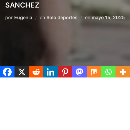
SANCHEZ
Publicado
por
Eugenia
en
Solo deportes
en
mayo 15, 2025
el
Spread the love
En Bolivia consiguió triunfos que consolidan su
carrera como «strongman».