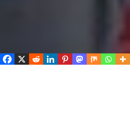
Spread the love
El nadador comodorense otra vez logrando
medallas para la Argentina
El nadador comodorense integró la Selección
Argentina de Juveniles B que compitió en la Copa