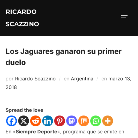
Saltar
RICARDO
al
ALTE
contenido
SCAZZINO
Los Jaguares ganaron su primer
duelo
Publicado
por
Ricardo Scazzino
en
Argentina
en
marzo 13,
el
2018
Spread the love
En «
Siempre Deporte
«, programa que se emite en