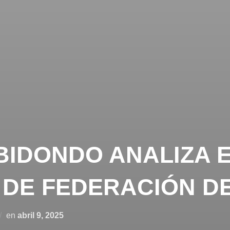
BIDONDO ANALIZA 
 DE FEDERACIÓN D
Publicado
en
abril 9, 2025
el