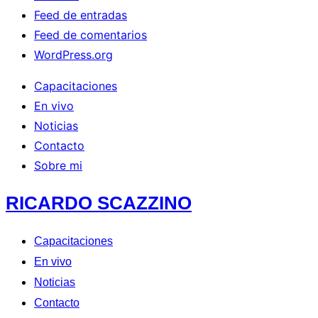
Feed de entradas
Feed de comentarios
WordPress.org
Capacitaciones
En vivo
Noticias
Contacto
Sobre mi
Saltar
RICARDO SCAZZINO
al
contenido
Capacitaciones
En vivo
Noticias
Contacto