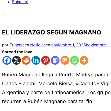
Sobre mi
Alternar
la
EL LIDERAZGO SEGÚN MAGNANO
barra
lateral
Publicado
por
Eugenia
en
Noticias
en
noviembre 1, 2025
noviembre 1,
y
el
Spread the love
la
navegación
Rubén Magnano llega a Puerto Madryn para ca
Carlos Bianchi, Marcelo Bielsa, «Cachito» Vig
Argentina y parte de Latinoamérica. Los grupos
recurren a Rubén Magnano para tal fin.