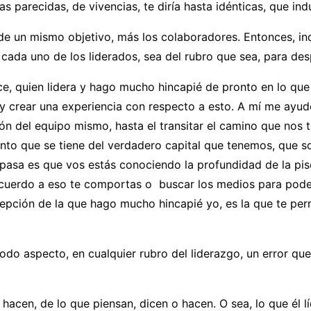
s parecidas, de vivencias, te diría hasta idénticas, que in
de un mismo objetivo, más los colaboradores. Entonces, in
 cada uno de los liderados, sea del rubro que sea, para de
 quien lidera y hago mucho hincapié de pronto en lo que 
y crear una experiencia con respecto a esto. A mí me ayudó 
 del equipo mismo, hasta el transitar el camino que nos ter
nto que se tiene del verdadero capital que tenemos, que son
 pasa es que vos estás conociendo la profundidad de la pi
e acuerdo a eso te comportas o buscar los medios para pode
epción de la que hago mucho hincapié yo, es la que te perm
o aspecto, en cualquier rubro del liderazgo, un error que 
 hacen, de lo que piensan, dicen o hacen. O sea, lo que él 