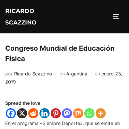
Saltar
RICARDO
al
ALTE
contenido
SCAZZINO
Congreso Mundial de Educación
Física
Publicado
por
Ricardo Scazzino
en
Argentina
en
enero 23,
el
2019
Spread the love
En el programa «Siempre Deporte», que se emite en