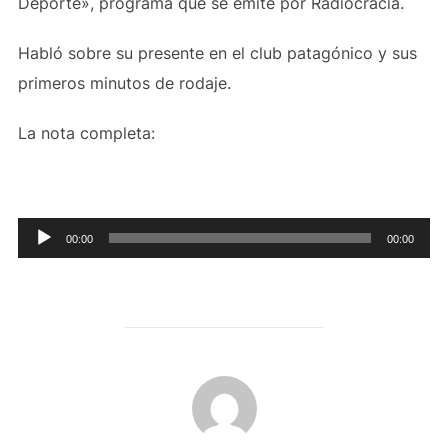
Deporte», programa que se emite por Radiocracia.
Habló sobre su presente en el club patagónico y sus
primeros minutos de rodaje.
La nota completa:
Reproductor
00:00
00:00
de
audio
AUTOR DE LA PUBLICACIÓN