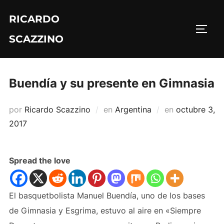
Saltar
RICARDO
al
ALTE
contenido
SCAZZINO
Buendía y su presente en Gimnasia
Publicado
por
Ricardo Scazzino
en
Argentina
en
octubre 3,
el
2017
Spread the love
El basquetbolista Manuel Buendía, uno de los bases
de Gimnasia y Esgrima, estuvo al aire en «Siempre