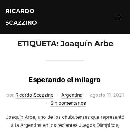
Saltar
RICARDO
al
ALTE
contenido
SCAZZINO
ETIQUETA:
Joaquín Arbe
Esperando el milagro
Publicado
por
Ricardo Scazzino
Argentina
agosto 11, 2021
el
Sin comentarios
Joaquín Arbe, uno de los chubutenses que representó
a la Argentina en los recientes Juegos Olímpicos,