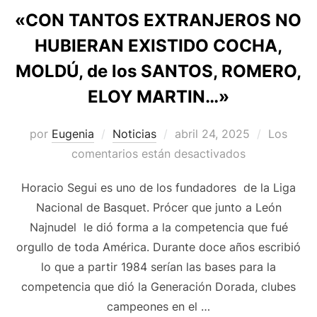
«CON TANTOS EXTRANJEROS NO
HUBIERAN EXISTIDO COCHA,
MOLDÚ, de los SANTOS, ROMERO,
ELOY MARTIN…»
Publicado
por
Eugenia
Noticias
abril 24, 2025
Los
el
comentarios están desactivados
Horacio Segui es uno de los fundadores de la Liga
Nacional de Basquet. Prócer que junto a León
Najnudel le dió forma a la competencia que fué
orgullo de toda América. Durante doce años escribió
lo que a partir 1984 serían las bases para la
competencia que dió la Generación Dorada, clubes
campeones en el …