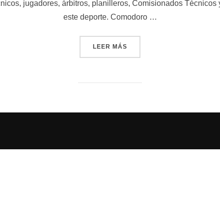
cnicos, jugadores, árbitros, planilleros, Comisionados Técnicos 
este deporte. Comodoro …
«EN CHUBUT COMIENZA LA 
LEER MÁS