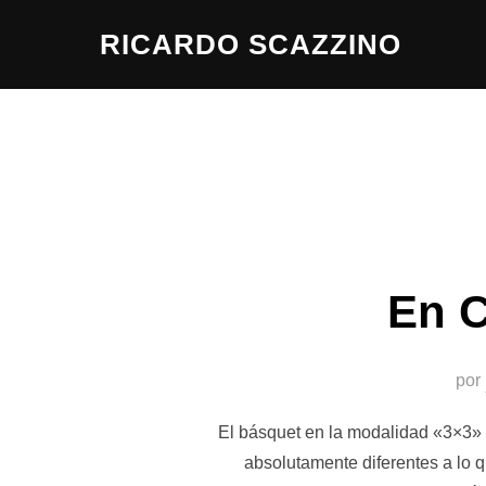
Saltar
RICARDO SCAZZINO
al
contenido
En C
por
El básquet en la modalidad «3×3» es
absolutamente diferentes a lo