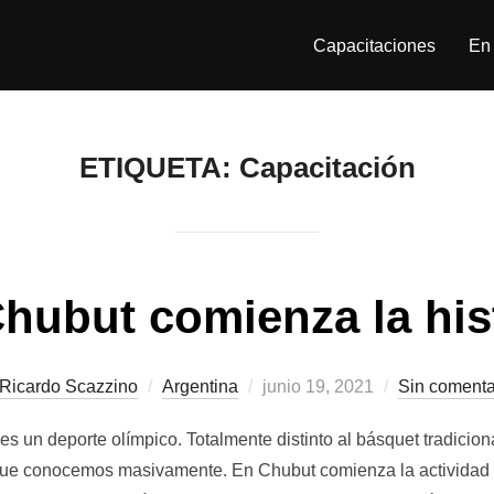
Capacitaciones
En 
ETIQUETA:
Capacitación
hubut comienza la his
Publicado
Ricardo Scazzino
Argentina
junio 19, 2021
Sin comenta
el
 un deporte olímpico. Totalmente distinto al básquet tradicional
 que conocemos masivamente. En Chubut comienza la actividad c